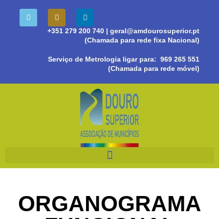
+351 279 200 740
| geral@amdourosuperior.pt
(Chamada para rede fixa Nacional)
Serviço de Metrologia ligar para:
969 265 551
(Chamada para rede móvel)
ORGANOGRAMA