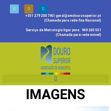
+351 279 200 740
| geral@amdourosuperior.pt
(Chamada para rede fixa Nacional)
Serviço de Metrologia ligar para:
969 265 551
(Chamada para rede móvel)
IMAGENS