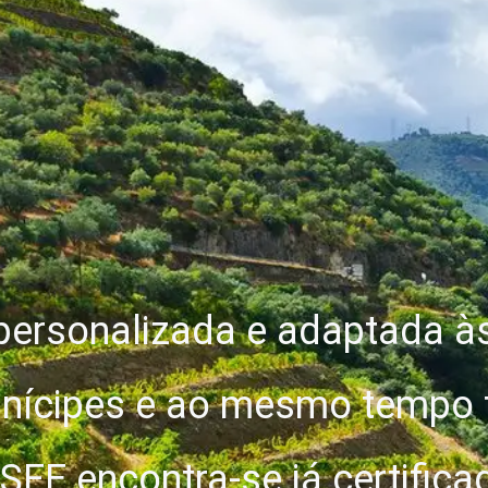
personalizada e adaptada à
nícipes e ao mesmo tempo 
SFE encontra-se já certific